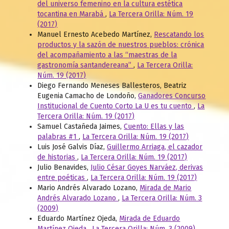
del universo femenino en la cultura estética
tocantina en Marabá
,
La Tercera Orilla: Núm. 19
(2017)
Manuel Ernesto Acebedo Martínez,
Rescatando los
productos y la sazón de nuestros pueblos: crónica
del acompañamiento a las “maestras de la
gastronomía santandereana”
,
La Tercera Orilla:
Núm. 19 (2017)
Diego Fernando Meneses Ballesteros, Beatriz
Eugenia Camacho de Londoño,
Ganadores Concurso
Institucional de Cuento Corto La U es tu cuento
,
La
Tercera Orilla: Núm. 19 (2017)
Samuel Castañeda Jaimes,
Cuento: Ellas y las
palabras #1
,
La Tercera Orilla: Núm. 19 (2017)
Luis José Galvis Díaz,
Guillermo Arriaga, el cazador
de historias
,
La Tercera Orilla: Núm. 19 (2017)
Julio Benavides,
Julio César Goyes Narváez, derivas
entre poéticas
,
La Tercera Orilla: Núm. 19 (2017)
Mario Andrés Alvarado Lozano,
Mirada de Mario
Andrés Alvarado Lozano
,
La Tercera Orilla: Núm. 3
(2009)
Eduardo Martínez Ojeda,
Mirada de Eduardo
Martínez Ojeda
,
La Tercera Orilla: Núm. 3 (2009)