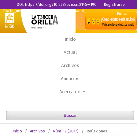
DOI: https://doi.org/10.29375/issn.2145-7190
Registrarse
Portugués (Portugal)
English
Español
Entrar
Inicio
Actual
Archivos
Anuncios
Acerca de
Buscar
Inicio
/
Archivos
/
Núm. 19 (2017)
/
Reflexiones