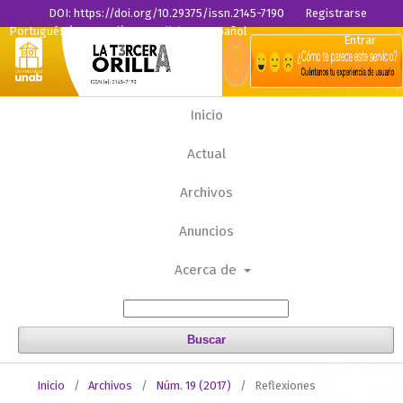
DOI: https://doi.org/10.29375/issn.2145-7190
Registrarse
Portugués (Portugal)
English
Español
Entrar
Inicio
Actual
Archivos
Anuncios
Acerca de
Buscar
Inicio
/
Archivos
/
Núm. 19 (2017)
/
Reflexiones