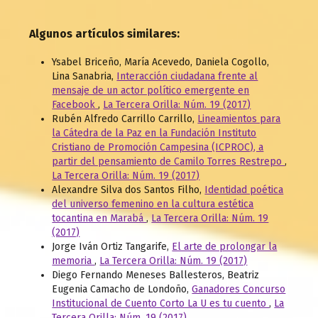
Algunos artículos similares:
Ysabel Briceño, María Acevedo, Daniela Cogollo,
Lina Sanabria,
Interacción ciudadana frente al
mensaje de un actor político emergente en
Facebook
,
La Tercera Orilla: Núm. 19 (2017)
Rubén Alfredo Carrillo Carrillo,
Lineamientos para
la Cátedra de la Paz en la Fundación Instituto
Cristiano de Promoción Campesina (ICPROC), a
partir del pensamiento de Camilo Torres Restrepo
,
La Tercera Orilla: Núm. 19 (2017)
Alexandre Silva dos Santos Filho,
Identidad poética
del universo femenino en la cultura estética
tocantina en Marabá
,
La Tercera Orilla: Núm. 19
(2017)
Jorge Iván Ortiz Tangarife,
El arte de prolongar la
memoria
,
La Tercera Orilla: Núm. 19 (2017)
Diego Fernando Meneses Ballesteros, Beatriz
Eugenia Camacho de Londoño,
Ganadores Concurso
Institucional de Cuento Corto La U es tu cuento
,
La
Tercera Orilla: Núm. 19 (2017)