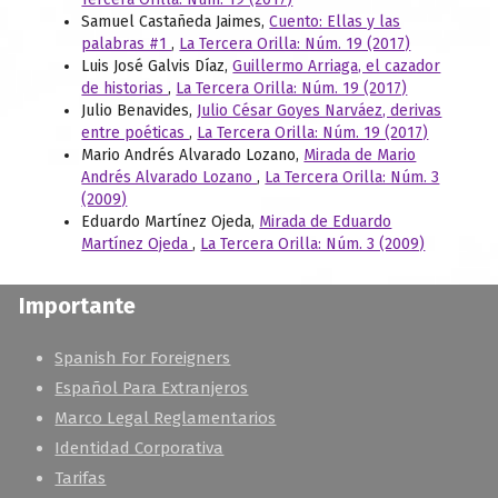
Samuel Castañeda Jaimes,
Cuento: Ellas y las
palabras #1
,
La Tercera Orilla: Núm. 19 (2017)
Luis José Galvis Díaz,
Guillermo Arriaga, el cazador
de historias
,
La Tercera Orilla: Núm. 19 (2017)
Julio Benavides,
Julio César Goyes Narváez, derivas
entre poéticas
,
La Tercera Orilla: Núm. 19 (2017)
Mario Andrés Alvarado Lozano,
Mirada de Mario
Andrés Alvarado Lozano
,
La Tercera Orilla: Núm. 3
(2009)
Eduardo Martínez Ojeda,
Mirada de Eduardo
Martínez Ojeda
,
La Tercera Orilla: Núm. 3 (2009)
Importante
Spanish For Foreigners
Español Para Extranjeros
Marco Legal Reglamentarios
Identidad Corporativa
Tarifas