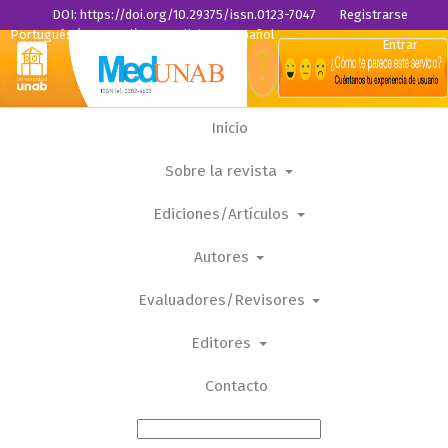
DOI: https://doi.org/10.29375/issn.0123-7047
Registrarse
Portugués (Portugal)
English
Español
Entrar
Inicio
Sobre la revista
Ediciones/Artículos
Autores
Evaluadores/Revisores
Editores
Contacto