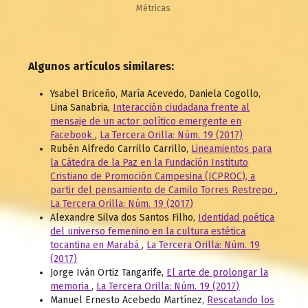
Métricas
Algunos artículos similares:
Ysabel Briceño, María Acevedo, Daniela Cogollo,
Lina Sanabria,
Interacción ciudadana frente al
mensaje de un actor político emergente en
Facebook
,
La Tercera Orilla: Núm. 19 (2017)
Rubén Alfredo Carrillo Carrillo,
Lineamientos para
la Cátedra de la Paz en la Fundación Instituto
Cristiano de Promoción Campesina (ICPROC), a
partir del pensamiento de Camilo Torres Restrepo
,
La Tercera Orilla: Núm. 19 (2017)
Alexandre Silva dos Santos Filho,
Identidad poética
del universo femenino en la cultura estética
tocantina en Marabá
,
La Tercera Orilla: Núm. 19
(2017)
Jorge Iván Ortiz Tangarife,
El arte de prolongar la
memoria
,
La Tercera Orilla: Núm. 19 (2017)
Manuel Ernesto Acebedo Martínez,
Rescatando los