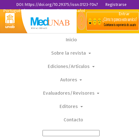
DOI: https://doi.org/10.29375/issn.0123-7047
Registrarse
Portugués (Portugal)
English
Español
Entrar
Inicio
Sobre la revista
Ediciones/Artículos
Autores
Evaluadores/Revisores
Editores
Contacto