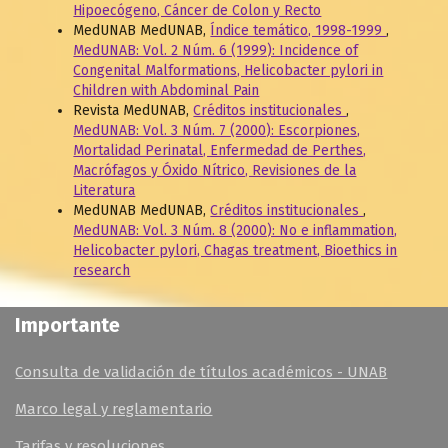
Hipoecógeno, Cáncer de Colon y Recto
MedUNAB MedUNAB,
Índice temático, 1998-1999
,
MedUNAB: Vol. 2 Núm. 6 (1999): Incidence of
Congenital Malformations, Helicobacter pylori in
Children with Abdominal Pain
Revista MedUNAB,
Créditos institucionales
,
MedUNAB: Vol. 3 Núm. 7 (2000): Escorpiones,
Mortalidad Perinatal, Enfermedad de Perthes,
Macrófagos y Óxido Nítrico, Revisiones de la
Literatura
MedUNAB MedUNAB,
Créditos institucionales
,
MedUNAB: Vol. 3 Núm. 8 (2000): No e inflammation,
Helicobacter pylori, Chagas treatment, Bioethics in
research
Importante
Consulta de validación de títulos académicos - UNAB
Marco legal y reglamentario
Tarifas y resoluciones