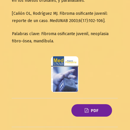
en los huesos orbitales, y paranasales.
[Cañón OL, Rodríguez MJ. Fibroma osificante juvenil:
reporte de un caso. MedUNAB 2003;6(17):102-106].
Palabras clave: Fibroma osificante juvenil, neoplasia
fibro-ósea, mandíbula.
PDF