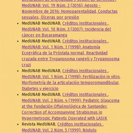
MedUNAB: Vol. 19 Núm. 2 (2016): Agosto -
Noviembre de 2016: Homoparentalidad, Conductas
sexuales, Úlceras por presión
MedUNAB MedUNAB,
Créditos institucionales
,
MedUNAB: Vol. 10 Núm. 3 (2007): Incidencia del
cáncer en Bucaramanga
MedUNAB MedUNAB,
Créditos institucionales
,
MedUNAB: Vol. 1 Núm. 1 (1998): Anatomía
Ecográfica de la Próstata normal, Reactividad
cruzada entre Trypanosoma rangeli y Trypanosoma
cruzi
MedUNAB MedUNAB,
Créditos institucionales
,
MedUNAB: Vol. 1 Núm. 2 (1998): Fertilización in vitro,
Morfometría de la articulación temporomandibular,
Diabetes y ejercicio
MedUNAB MedUNAB,
Créditos institucionales
,
MedUNAB: Vol. 2 Núm. 4 (1999): Pediatric Glaucoma
at the Fundación Oftalmológica de Santander,
Correction of Accompanying Strabismus in
Hypermetropic Patients Operated with LASIK
Revista MedUNAB,
Créditos institucionales
,
MedUNAB: Vol. 2 Núm. 5 (1999): Nódulo