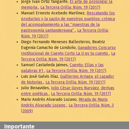
Jorge Iván Ortiz Tangarife,
El arte de prolongar la
memoria
,
La Tercera Orilla: Núm. 19 (2017)
Manuel Ernesto Acebedo Martínez,
Rescatando los
productos y la sazón de nuestros pueblos: crónica
del acompañamiento a las “maestras de la
gastronomía santandereana”
,
La Tercera Orilla:
Núm. 19 (2017)
Diego Fernando Meneses Ballesteros, Beatriz
Eugenia Camacho de Londoño,
Ganadores Concurso
Institucional de Cuento Corto La U es tu cuento
,
La
Tercera Orilla: Núm. 19 (2017)
Samuel Castañeda Jaimes,
Cuento: Ellas y las
palabras #1
,
La Tercera Orilla: Núm. 19 (2017)
Luis José Galvis Díaz,
Guillermo Arriaga, el cazador
de historias
,
La Tercera Orilla: Núm. 19 (2017)
Julio Benavides,
Julio César Goyes Narváez, derivas
entre poéticas
,
La Tercera Orilla: Núm. 19 (2017)
Mario Andrés Alvarado Lozano,
Mirada de Mario
Andrés Alvarado Lozano
,
La Tercera Orilla: Núm. 3
(2009)
Importante