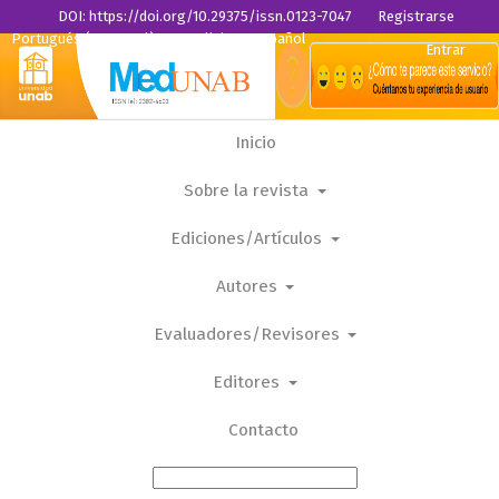
DOI: https://doi.org/10.29375/issn.0123-7047
Registrarse
Portugués (Portugal)
English
Español
Entrar
Inicio
Sobre la revista
Ediciones/Artículos
Autores
Evaluadores/Revisores
Editores
Contacto