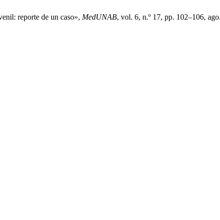
enil: reporte de un caso»,
MedUNAB
, vol. 6, n.º 17, pp. 102–106, ago