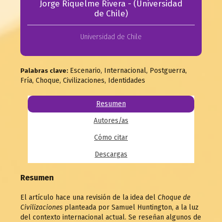
Jorge Riquelme Rivera - (Universidad
de Chile)
Universidad de Chile
Escenario, Internacional, Postguerra,
Palabras clave:
Fría, Choque, Civilizaciones, Identidades
Resumen
Autores/as
Cómo citar
Descargas
Resumen
El artículo hace una revisión de la idea del
Choque de
Civilizaciones
planteada por Samuel Huntington, a la luz
del contexto internacional actual. Se reseñan algunos de