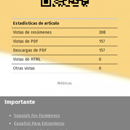
Estadísticas de artículo
Vistas de resúmenes
308
Vistas de PDF
157
Descargas de PDF
157
Vistas de HTML
0
Otras vistas
0
Métricas
Importante
Spanish For Foreigners
Español Para Extranjeros