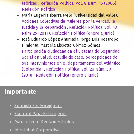
teóricas
,
Reflexión Política: Vol. 8 Núm. 15 (2006):
Reflexión Política
María Eugenia Ibarra Melo (Universidad del Valle),
Acciones Colectivas de Mujeres por la Verdad, la
Justicia y la Reparación
,
Reflexión Política: Vol. 13
Núm. 25 (2011): Reflexión Política (enero a junio)
José Eduardo López Ahumada, Jorge Luis Restrepo
Pimienta, Marcela Lissette Gómez Gómez,
Participación ciudadana en el Sistema de Seguridad
Social en Salud: estudio de caso, percepciones de
sus intervinientes en el departamento del Atlántico
(Colombia)
,
Reflexión Política: Vol. 20 Núm. 39
(2018): Reflexión Política (enero a junio)
Importante
Spanish For Foreigners
Español Para Extranjeros
Marco Legal Reglamentarios
Identidad Corporativa