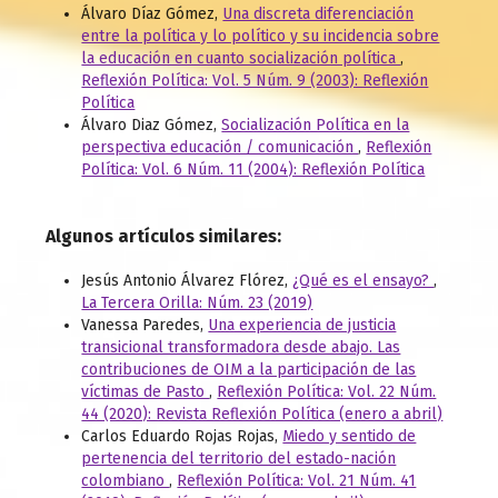
Álvaro Díaz Gómez,
Una discreta diferenciación
entre la política y lo político y su incidencia sobre
la educación en cuanto socialización política
,
Reflexión Política: Vol. 5 Núm. 9 (2003): Reflexión
Política
Álvaro Diaz Gómez,
Socialización Política en la
perspectiva educación / comunicación
,
Reflexión
Política: Vol. 6 Núm. 11 (2004): Reflexión Política
Algunos artículos similares:
Jesús Antonio Álvarez Flórez,
¿Qué es el ensayo?
,
La Tercera Orilla: Núm. 23 (2019)
Vanessa Paredes,
Una experiencia de justicia
transicional transformadora desde abajo. Las
contribuciones de OIM a la participación de las
víctimas de Pasto
,
Reflexión Política: Vol. 22 Núm.
44 (2020): Revista Reflexión Política (enero a abril)
Carlos Eduardo Rojas Rojas,
Miedo y sentido de
pertenencia del territorio del estado-nación
colombiano
,
Reflexión Política: Vol. 21 Núm. 41