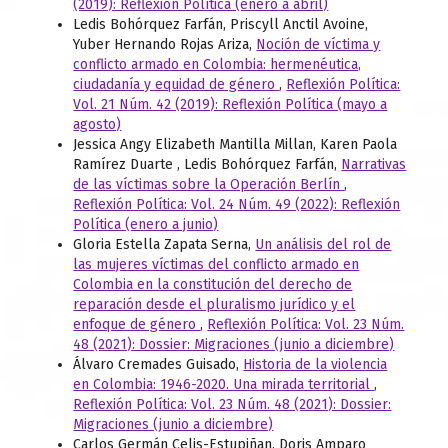
(2019): Reflexión Política (enero a abril)
Ledis Bohórquez Farfán, Priscyll Anctil Avoine,
Yuber Hernando Rojas Ariza,
Noción de víctima y
conflicto armado en Colombia: hermenéutica,
ciudadanía y equidad de género
,
Reflexión Política:
Vol. 21 Núm. 42 (2019): Reflexión Política (mayo a
agosto)
Jessica Angy Elizabeth Mantilla Millan, Karen Paola
Ramírez Duarte , Ledis Bohórquez Farfán,
Narrativas
de las víctimas sobre la Operación Berlín
,
Reflexión Política: Vol. 24 Núm. 49 (2022): Reflexión
Política (enero a junio)
Gloria Estella Zapata Serna,
Un análisis del rol de
las mujeres víctimas del conflicto armado en
Colombia en la constitución del derecho de
reparación desde el pluralismo jurídico y el
enfoque de género
,
Reflexión Política: Vol. 23 Núm.
48 (2021): Dossier: Migraciones (junio a diciembre)
Álvaro Cremades Guisado,
Historia de la violencia
en Colombia: 1946-2020. Una mirada territorial
,
Reflexión Política: Vol. 23 Núm. 48 (2021): Dossier:
Migraciones (junio a diciembre)
Carlos Germán Celis-Estupiñan, Doris Amparo