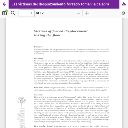
Las víctimas del desplazamiento forzado toman la palabra