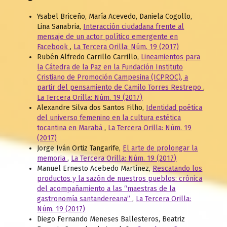
Ysabel Briceño, María Acevedo, Daniela Cogollo,
Lina Sanabria,
Interacción ciudadana frente al
mensaje de un actor político emergente en
Facebook
,
La Tercera Orilla: Núm. 19 (2017)
Rubén Alfredo Carrillo Carrillo,
Lineamientos para
la Cátedra de la Paz en la Fundación Instituto
Cristiano de Promoción Campesina (ICPROC), a
partir del pensamiento de Camilo Torres Restrepo
,
La Tercera Orilla: Núm. 19 (2017)
Alexandre Silva dos Santos Filho,
Identidad poética
del universo femenino en la cultura estética
tocantina en Marabá
,
La Tercera Orilla: Núm. 19
(2017)
Jorge Iván Ortiz Tangarife,
El arte de prolongar la
memoria
,
La Tercera Orilla: Núm. 19 (2017)
Manuel Ernesto Acebedo Martínez,
Rescatando los
productos y la sazón de nuestros pueblos: crónica
del acompañamiento a las “maestras de la
gastronomía santandereana”
,
La Tercera Orilla:
Núm. 19 (2017)
Diego Fernando Meneses Ballesteros, Beatriz