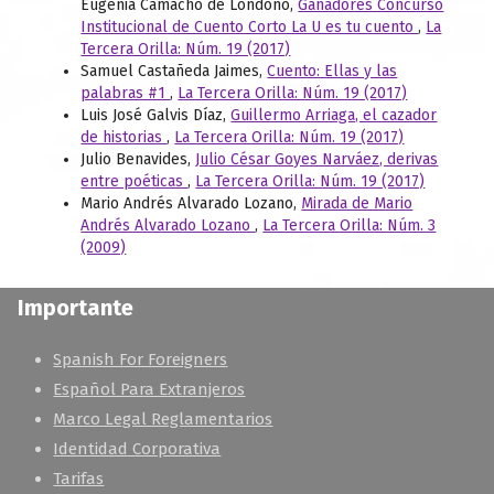
Eugenia Camacho de Londoño,
Ganadores Concurso
Institucional de Cuento Corto La U es tu cuento
,
La
Tercera Orilla: Núm. 19 (2017)
Samuel Castañeda Jaimes,
Cuento: Ellas y las
palabras #1
,
La Tercera Orilla: Núm. 19 (2017)
Luis José Galvis Díaz,
Guillermo Arriaga, el cazador
de historias
,
La Tercera Orilla: Núm. 19 (2017)
Julio Benavides,
Julio César Goyes Narváez, derivas
entre poéticas
,
La Tercera Orilla: Núm. 19 (2017)
Mario Andrés Alvarado Lozano,
Mirada de Mario
Andrés Alvarado Lozano
,
La Tercera Orilla: Núm. 3
(2009)
Importante
Spanish For Foreigners
Español Para Extranjeros
Marco Legal Reglamentarios
Identidad Corporativa
Tarifas