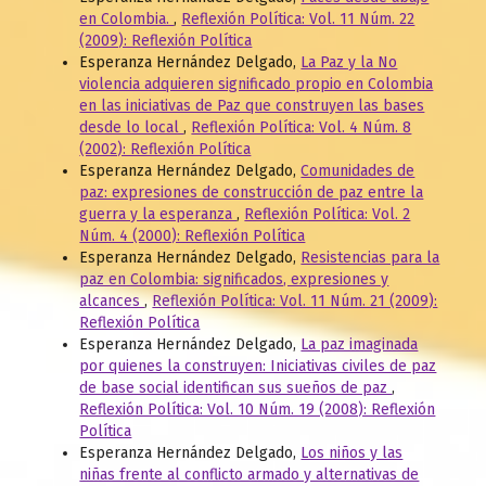
en Colombia.
,
Reflexión Política: Vol. 11 Núm. 22
(2009): Reflexión Política
Esperanza Hernández Delgado,
La Paz y la No
violencia adquieren significado propio en Colombia
en las iniciativas de Paz que construyen las bases
desde lo local
,
Reflexión Política: Vol. 4 Núm. 8
(2002): Reflexión Política
Esperanza Hernández Delgado,
Comunidades de
paz: expresiones de construcción de paz entre la
guerra y la esperanza
,
Reflexión Política: Vol. 2
Núm. 4 (2000): Reflexión Política
Esperanza Hernández Delgado,
Resistencias para la
paz en Colombia: significados, expresiones y
alcances
,
Reflexión Política: Vol. 11 Núm. 21 (2009):
Reflexión Política
Esperanza Hernández Delgado,
La paz imaginada
por quienes la construyen: Iniciativas civiles de paz
de base social identifican sus sueños de paz
,
Reflexión Política: Vol. 10 Núm. 19 (2008): Reflexión
Política
Esperanza Hernández Delgado,
Los niños y las
niñas frente al conflicto armado y alternativas de