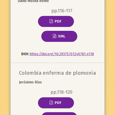
David Molina Romo
pp.116-117
PDF
XML
DOI:
https://doi.org/10.29375/01240781.4118
Colombia enferma de plomonía
Jerónimo Ríos
pp.118-120
PDF