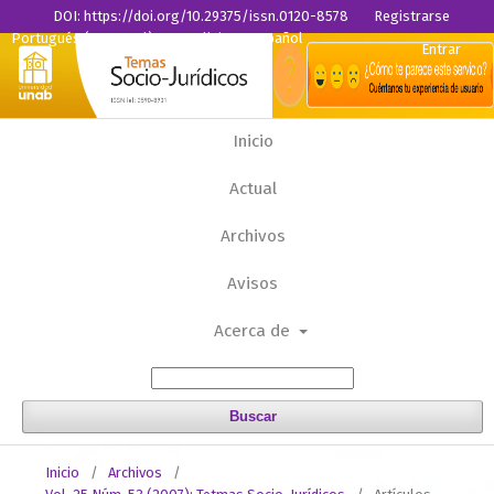
DOI: https://doi.org/10.29375/issn.0120-8578
Registrarse
Portugués (Portugal)
English
Español
Entrar
Inicio
Actual
Archivos
Avisos
Acerca de
Buscar
Inicio
/
Archivos
/