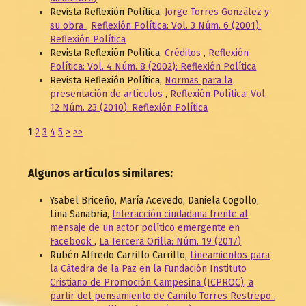
Revista Reflexión Política,
Jorge Torres González y
su obra
,
Reflexión Política: Vol. 3 Núm. 6 (2001):
Reflexión Política
Revista Reflexión Política,
Créditos
,
Reflexión
Política: Vol. 4 Núm. 8 (2002): Reflexión Política
Revista Reflexión Política,
Normas para la
presentación de artículos
,
Reflexión Política: Vol.
12 Núm. 23 (2010): Reflexión Política
1
2
3
4
5
>
>>
Algunos artículos similares:
Ysabel Briceño, María Acevedo, Daniela Cogollo,
Lina Sanabria,
Interacción ciudadana frente al
mensaje de un actor político emergente en
Facebook
,
La Tercera Orilla: Núm. 19 (2017)
Rubén Alfredo Carrillo Carrillo,
Lineamientos para
la Cátedra de la Paz en la Fundación Instituto
Cristiano de Promoción Campesina (ICPROC), a
partir del pensamiento de Camilo Torres Restrepo
,