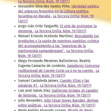
La Tercera Orilla: Núm. 19 (2017)
Alexandre Silva dos Santos Filho,
Identidad poética
del universo femenino en la cultura estética
tocantina en Marabá
,
La Tercera Orilla: Núm. 19
(2017)
Jorge Iván Ortiz Tangarife,
El arte de prolongar la
memoria
,
La Tercera Orilla: Núm. 19 (2017)
Manuel Ernesto Acebedo Martínez,
Rescatando los
productos y la sazón de nuestros pueblos: crónica
del acompañamiento a las “maestras de la
gastronomía santandereana”
,
La Tercera Orilla:
Núm. 19 (2017)
Diego Fernando Meneses Ballesteros, Beatriz
Eugenia Camacho de Londoño,
Ganadores Concurso
Institucional de Cuento Corto La U es tu cuento
,
La
Tercera Orilla: Núm. 19 (2017)
Samuel Castañeda Jaimes,
Cuento: Ellas y las
palabras #1
,
La Tercera Orilla: Núm. 19 (2017)
Luis José Galvis Díaz,
Guillermo Arriaga, el cazador
de historias
,
La Tercera Orilla: Núm. 19 (2017)
Julio Benavides,
Julio César Goyes Narváez, derivas
entre poéticas
,
La Tercera Orilla: Núm. 19 (2017)
Mario Andrés Alvarado Lozano,
Mirada de Mario