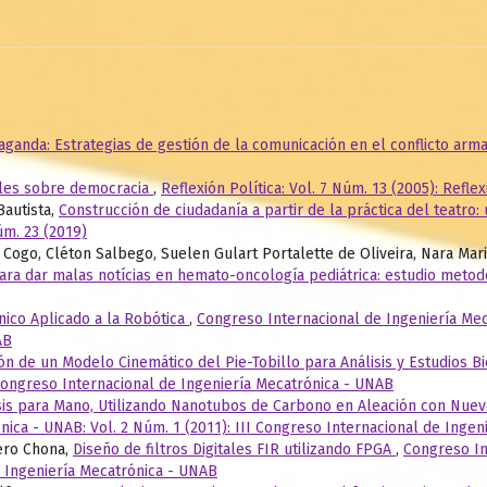
ganda: Estrategias de gestión de la comunicación en el conflicto ar
iles sobre democracia
,
Reflexión Política: Vol. 7 Núm. 13 (2005): Reflex
Bautista,
Construcción de ciudadanía a partir de la práctica del teatro
úm. 23 (2019)
 Cogo, Cléton Salbego, Suelen Gulart Portalette de Oliveira, Nara Maril
para dar malas notícias en hemato-oncología pediátrica: estudio meto
ico Aplicado a la Robótica
,
Congreso Internacional de Ingeniería Meca
AB
ión de un Modelo Cinemático del Pie-Tobillo para Análisis y Estudios 
 Congreso Internacional de Ingeniería Mecatrónica - UNAB
sis para Mano, Utilizando Nanotubos de Carbono en Aleación con Nuev
ica - UNAB: Vol. 2 Núm. 1 (2011): III Congreso Internacional de Inge
tero Chona,
Diseño de filtros Digitales FIR utilizando FPGA
,
Congreso In
e Ingeniería Mecatrónica - UNAB