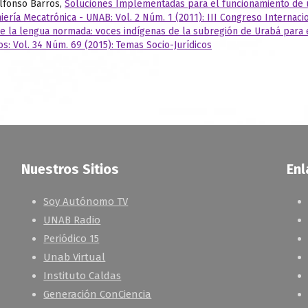
lfonso Barros,
Soluciones Implementadas para el funcionamiento de u
ería Mecatrónica - UNAB: Vol. 2 Núm. 1 (2011): III Congreso Internac
de la lengua normada: voces indígenas de la subregión de Urabá para e
os: Vol. 34 Núm. 69 (2015): Temas Socio-Jurídicos
Nuestros Sitios
Enl
Soy Autónomo TV
UNAB Radio
Periódico 15
Unab Virtual
Instituto Caldas
Generación ConCiencia