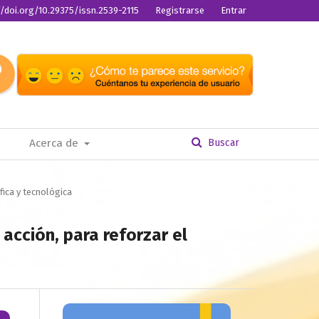
//doi.org/10.29375/issn.2539-2115
Registrarse
Entrar
Acerca de
Buscar
ífica y tecnológica
cción, para reforzar el