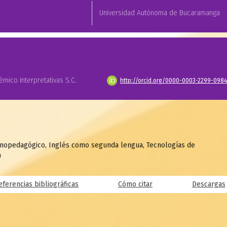
Universidad Autónoma de Bucaramanga
émico Interpretativas S.C.
http://orcid.org/0000-0003-2299-0984
ecnopedagógico, Inglés como segunda lengua, Tecnologías de
n
eferencias bibliográficas
Cómo citar
Descargas