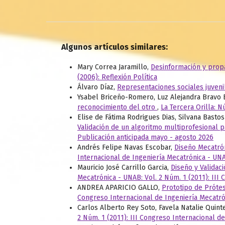
Algunos artículos similares:
Mary Correa Jaramillo,
Desinformación y propa
(2006): Reflexión Política
Álvaro Díaz,
Representaciones sociales juven
Ysabel Briceño-Romero, Luz Alejandra Bravo 
reconocimiento del otro
,
La Tercera Orilla: N
Elise de Fátima Rodrigues Dias, Silvana Bastos
Validación de un algoritmo multiprofesional 
Publicación anticipada mayo - agosto 2026
Andrés Felipe Navas Escobar,
Diseño Mecatrón
Internacional de Ingeniería Mecatrónica - UN
Mauricio José Carrillo Garcia,
Diseño y Validac
Mecatrónica - UNAB: Vol. 2 Núm. 1 (2011): III
ANDREA APARICIO GALLO,
Prototipo de Próte
Congreso Internacional de Ingeniería Mecatrón
Carlos Alberto Rey Soto, Favela Natalie Quin
2 Núm. 1 (2011): III Congreso Internacional d