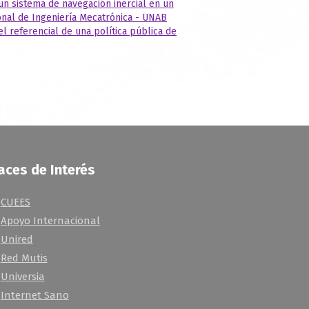
n sistema de navegación inercial en un
ional de Ingeniería Mecatrónica - UNAB
l referencial de una política pública de
aces de Interés
CUEES
Apoyo Internacional
Unired
Red Mutis
Universia
Internet Sano