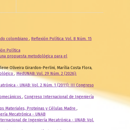
mado colombiano
,
Reflexión Política: Vol. 8 Núm. 15
ión Política
: una propuesta metodológica para el
ene Oliveira Girardon-Perlini, Marília Costa Flora,
dológico
,
MedUNAB: Vol. 29 Núm. 2 (2026):
trónica - UNAB: Vol. 2 Núm. 1 (2011): III Congreso
Biomecánicos
,
Congreso Internacional de Ingeniería
os Materiales, Proteinas y Células Madre
,
niería Mecatrónica - UNAB
ternacional de Ingeniería Mecatrónica - UNAB: Vol.