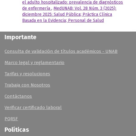
el adulto hospitalizado: prevalencia de diagnósticos
de enfermería
,
MedUNAB: Vol. 28 Núm. 3 (2025):
diciembre 2025: Salud Pública; Práctica Clínica
Basada en la Evidencia; Personal de Salud
Importante
Consulta de validación de títulos académicos - UNAB
Marco legal y reglamentario
Tarifas y resoluciones
Trabaja con Nosotros
Contáctanos
Verificar certificado laboral
PQRSF
Políticas