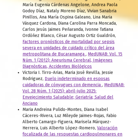
María Eugenia Cárdenas Angelone, Andrea Paola
Godoy Díaz, Nataly Moreno Díaz, Vivian Sanabria
Pinillos, Ana María Ospina Galeano, Lina Maria
Vásquez Cardona, Diana Carolina Parra Moncada,
Carlos Jesús Jaimes Peñaranda, Ivonne Tatiana
Ordóñez Blanco, César Augusto Ortiz Gualdrón,
Factores pronósticos de mortalidad por sepsis
severa en unidades de cuidado crítico del área
metropolitana de Bucaramanga
,
MedUNAB: Vol. 15
Núm. 1 (2012): Aneurisma Cerebral, Imágenes
Diagnósticas, Accidentes Biológicos
Victoria I. Tirro-Arias, Maria José Revilla, Jessie
Rodriguez,
Duelo indeterminado en esposas
cuidadoras de cónyugues con demencia
,
MedUNAB:
Vol. 28 Núm. 1 (2025): abril-julio 2025:
Envejecimiento Saludable; Geriatría; Salud del
Anciano
Maria Andreina Pulido-Montes, Diana Isabel
Cáceres-Rivera, Luz Mileyde Jaimes-Rojas, Fabio
Alberto Camargo-Figuera, Marisela Márquez-
Herrera, Luis Alberto López-Romero,
Valoración
focalizada de las respuestas cardiopulmonares en