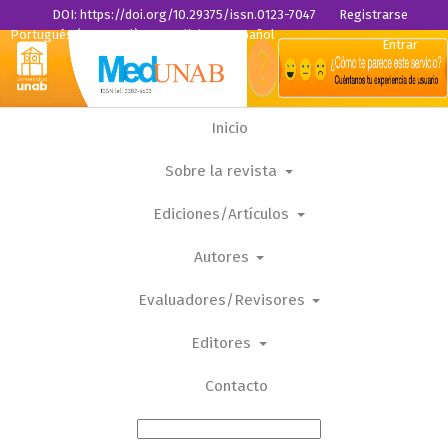
DOI: https://doi.org/10.29375/issn.0123-7047
Registrarse
Portugués (Portugal)
English
Español
Entrar
Inicio
Sobre la revista
Ediciones/Artículos
Autores
Evaluadores/Revisores
Editores
Contacto