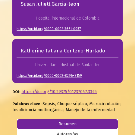
Susan Juliett Garcia-leon
Hospital internacional de Colombia
https://orcid.org/0000-0002-3661-0957
Katherine Tatiana Centeno-Hurtado
Universidad Industrial de Santander
https://orcid.org/0000-0002-8296-8159
https://doi.org/10.29375/01237047.3345
DOI:
Sepsis, Choque séptico, Microcirculación,
Palabras clave:
Insuficiencia multiorgánica, Manejo de la enfermedad
Resumen
Autores/as