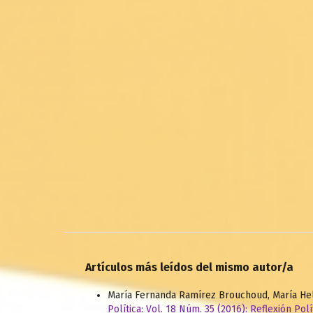
Artículos más leídos del mismo autor/a
María Fernanda Ramírez Brouchoud, María He
Política: Vol. 18 Núm. 35 (2016): Reflexión Polí