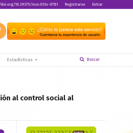
//doi.org/10.29375/issn.0124-0781
Registrarse
Entrar
Estadísticas
Buscar
ón al control social al