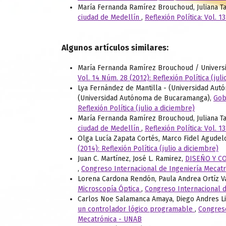
María Fernanda Ramírez Brouchoud, Juliana T
ciudad de Medellín
,
Reflexión Política: Vol. 1
Algunos artículos similares:
María Fernanda Ramírez Brouchoud / Univers
Vol. 14 Núm. 28 (2012): Reflexión Política (jul
Lya Fernández de Mantilla - (Universidad Au
(Universidad Autónoma de Bucaramanga),
Gob
Reflexión Política (julio a diciembre)
María Fernanda Ramírez Brouchoud, Juliana T
ciudad de Medellín
,
Reflexión Política: Vol. 1
Olga Lucía Zapata Cortés, Marco Fidel Agudel
(2014): Reflexión Política (julio a diciembre)
Juan C. Martínez, José L. Ramirez,
DISEÑO Y C
,
Congreso Internacional de Ingeniería Mecatr
Lorena Cardona Rendón, Paula Andrea Ortíz Va
Microscopía Óptica
,
Congreso Internacional d
Carlos Noe Salamanca Amaya, Diego Andres L
un controlador lógico programable
,
Congreso
Mecatrónica - UNAB