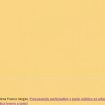
lena Franco Vargas,
Presupuesto participativo y gasto público en edu
tica (enero a junio)