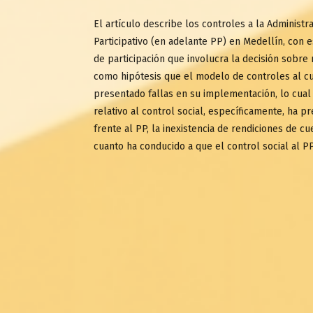
El artículo describe los controles a la Administ
Participativo (en adelante PP) en Medellín, con 
de participación que involucra la decisión sobre 
como hipótesis que el modelo de controles al cu
presentado fallas en su implementación, lo cual 
relativo al control social, específicamente, ha 
frente al PP, la inexistencia de rendiciones de c
cuanto ha conducido a que el control social al P