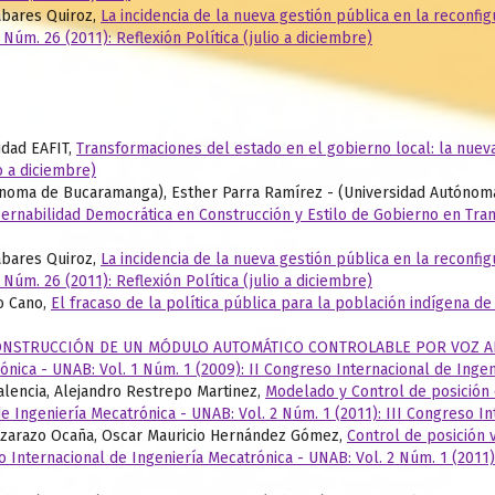
abares Quiroz,
La incidencia de la nueva gestión pública en la reconfig
3 Núm. 26 (2011): Reflexión Política (julio a diciembre)
idad EAFIT,
Transformaciones del estado en el gobierno local: la nuev
io a diciembre)
tónoma de Bucaramanga), Esther Parra Ramírez - (Universidad Autónom
ernabilidad Democrática en Construcción y Estilo de Gobierno en Tra
abares Quiroz,
La incidencia de la nueva gestión pública en la reconfig
3 Núm. 26 (2011): Reflexión Política (julio a diciembre)
o Cano,
El fracaso de la política pública para la población indígena d
ONSTRUCCIÓN DE UN MÓDULO AUTOMÁTICO CONTROLABLE POR VOZ AD
ónica - UNAB: Vol. 1 Núm. 1 (2009): II Congreso Internacional de Inge
lencia, Alejandro Restrepo Martinez,
Modelado y Control de posición 
e Ingeniería Mecatrónica - UNAB: Vol. 2 Núm. 1 (2011): III Congreso I
izarazo Ocaña, Oscar Mauricio Hernández Gómez,
Control de posición 
 Internacional de Ingeniería Mecatrónica - UNAB: Vol. 2 Núm. 1 (2011)