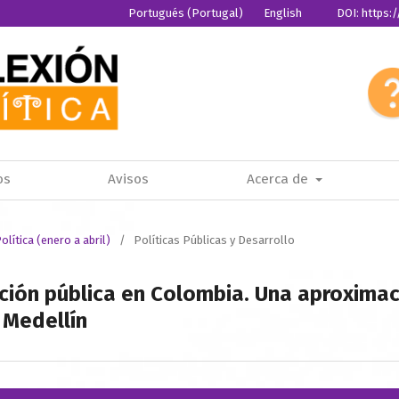
Portugués (Portugal)
English
DOI: https:
Español
os
Avisos
Acerca de
olítica (enero a abril)
/
Políticas Públicas y Desarrollo
ción pública en Colombia. Una aproximaci
 Medellín