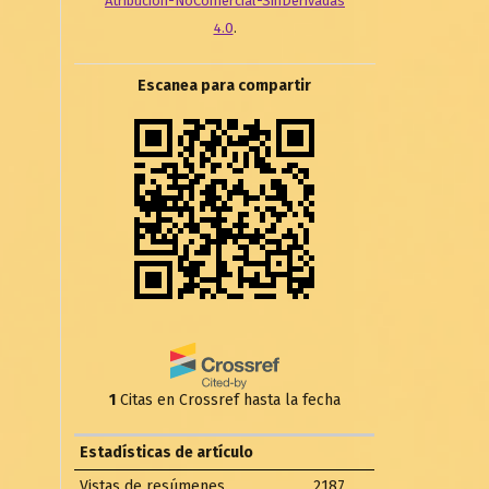
Atribución-NoComercial-SinDerivadas
4.0
.
Escanea para compartir
1
Citas en Crossref hasta la fecha
Estadísticas de artículo
Vistas de resúmenes
2187