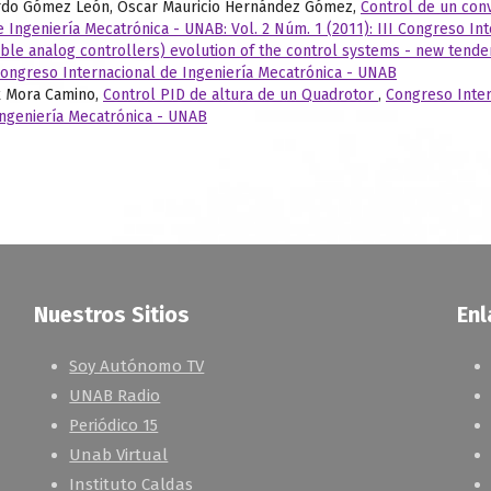
rdo Gómez León, Oscar Mauricio Hernández Gómez,
Control de un conv
 Ingeniería Mecatrónica - UNAB: Vol. 2 Núm. 1 (2011): III Congreso In
e analog controllers) evolution of the control systems - new tend
 Congreso Internacional de Ingeniería Mecatrónica - UNAB
x Mora Camino,
Control PID de altura de un Quadrotor
,
Congreso Inter
Ingeniería Mecatrónica - UNAB
Nuestros Sitios
Enl
Soy Autónomo TV
UNAB Radio
Periódico 15
Unab Virtual
Instituto Caldas