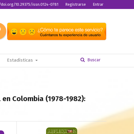
//doi.org/10.29375/issn.0124-0781
Registrarse
Entrar
Estadísticas
Buscar
l en Colombia (1978-1982):