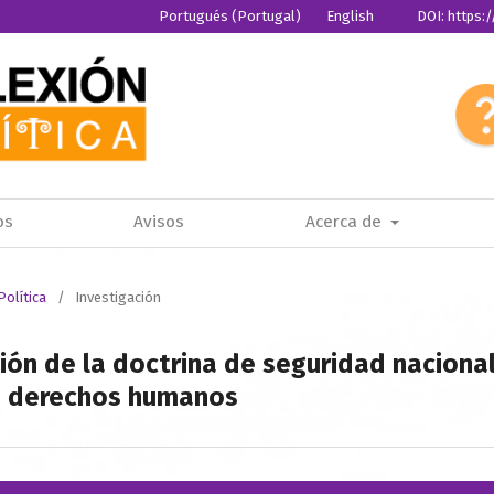
Portugués (Portugal)
English
DOI: https:
Español
os
Avisos
Acerca de
Política
/
Investigación
ción de la doctrina de seguridad naciona
e derechos humanos