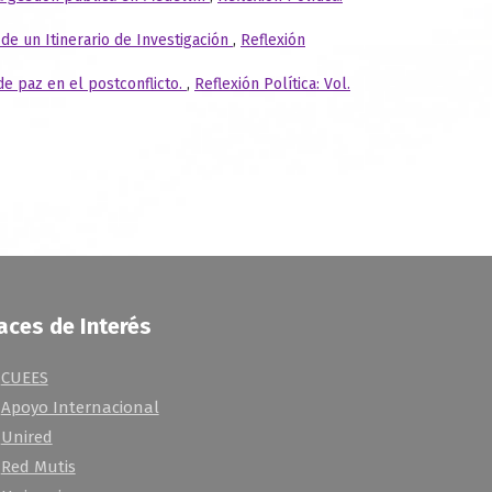
 de un Itinerario de Investigación
,
Reflexión
e paz en el postconflicto.
,
Reflexión Política: Vol.
aces de Interés
CUEES
Apoyo Internacional
Unired
Red Mutis