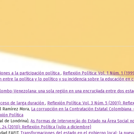
ones a la participación política
,
Reflexión Política: Vol. 1 Núm. 1 (1999
n entre la política y lo político y su incidencia sobre la educación en 
olombo-Venezolana: una sola región en una encrucijada entre dos est
oceso de larga duración
,
Reflexión Política: Vol. 3 Núm. 5 (2001): Refle
el Ramírez Mora,
La corrupción en la Contratación Estatal Colombiana 
xión Política
al de Londrina),
As Formas de Intervenção do Estado na Área Social no 
. 24 (2010): Reflexión Política (julio a diciembre)
idad EAFIT,
Transformaciones del estado en el gobierno local: la nuev