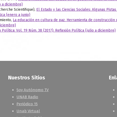
io a diciembre)
cherche Scientifique),
El Estado y las Ciencias Sociales: Algunas Pistas
tica (enero a junio)
imiento,
La educación en cultura de paz. Herramienta de construcción d
diciembre)
 Política: Vol. 19 Núm. 38 (2017): Reflexión Política (julio a diciembre)
Nuestros Sitios
Enl
Soy Autónomo TV
UNAB Radio
Periódico 15
Unab Virtual