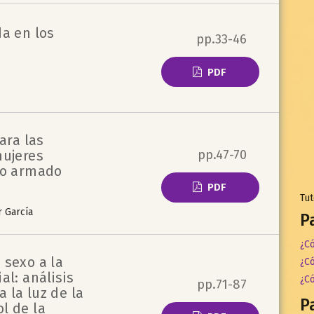
da en los
pp.33-46
PDF
ara las
pp.47-70
mujeres
to armado
PDF
Tut
r García
P
¿Có
 sexo a la
¿C
al: análisis
¿C
pp.71-87
 la luz de la
P
l de la