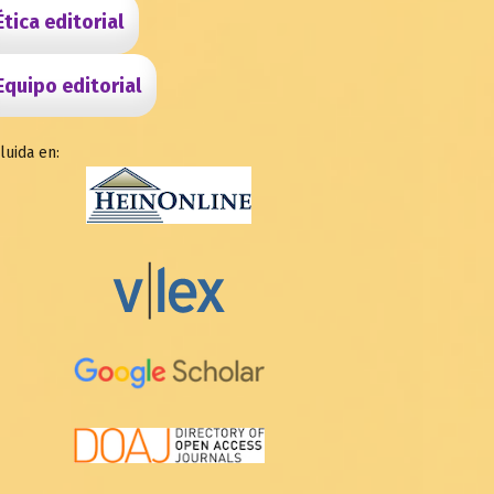
Ética editorial
Equipo editorial
luida en: