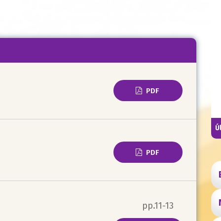
PDF
Ú
PDF
pp.11-13