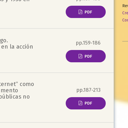
Rev
PDF
Cr
Com
sgo.
pp.159-186
en la acción
PDF
nternet” como
pp.187-213
namento
 públicas no
PDF