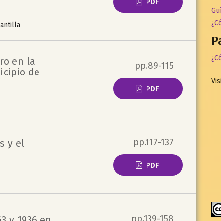
PDF
Guí
¿Có
antilla
P
¿Có
ro en la
pp.89-115
icipio de
Vis
PDF
pp.117-137
s y el
PDF
pp.139-158
3 y 1936 en