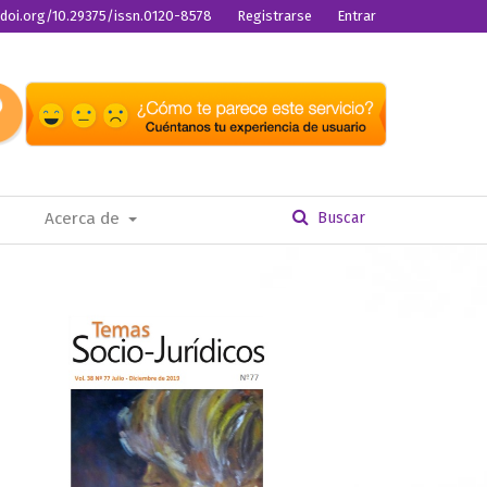
//doi.org/10.29375/issn.0120-8578
Registrarse
Entrar
Acerca de
Buscar