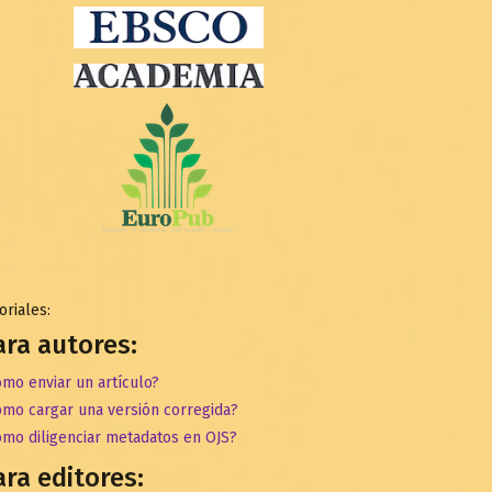
oriales:
ara autores:
mo enviar un artículo?
ómo cargar una versión corregida?
ómo diligenciar metadatos en OJS?
ara editores: