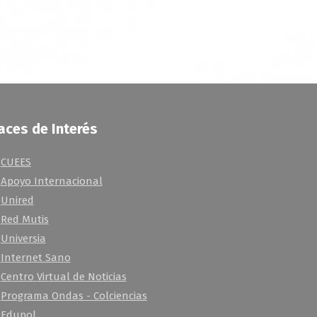
aces de Interés
CUEES
Apoyo Internacional
Unired
Red Mutis
Universia
Internet Sano
Centro Virtual de Noticias
Programa Ondas - Colciencias
Edupol