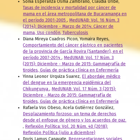
Sonia Esperanza Osma Zambrano, Claudia Uribe,
Tasas de incidencia y mortalidad por cáncer de
mama en el área metropolitana de Bucaramanga en
el período 2001-2005
,
MedUNAB: Vol. 16 Núm. 3
(2014): Diciembre - Marzo de 2014: Cáncer de
mama, Uso condón, Tuberculosis
Diana Mireya Cuadros Picon, Yomaira Reyes,
Comportamiento del cáncer gástrico en pacientes
de la provincia de García Rovira (Santander), en el
período 2007-2014
,
MedUNAB: Vol. 17 Núm. 3
(2015): Diciembre - Marzo de 2015: Gammagrafía de
tiroides, Guías de práctica clínica en Enfermería
Yinna Leonor Urquiza Suarez,
El abordaje médico
del dengue en la emergencia epidémica del
Chikungunya
,
MedUNAB: Vol. 17 Núm. 3 (2015):
Diciembre - Marzo de 2015: Gammagrafía de
tiroides, Guías de práctica clínica en Enfermería
Rafaela Vos Obeso, Acela Gutiérrez González,
Desplazamiento forzoso: un tema de derechos
desde el enfoque de género y los acuerdos de paz.
,
Reflexión Política: Vol. 20 Núm. 40 (2018):
Reflexión Política (julio a diciembre)
Doris Lamus Canavate,
Representaciones sociales